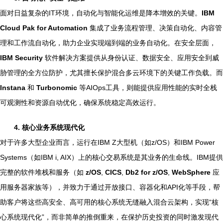
面对日益复杂的IT环境，自动化与智能化运维是降本增效的关键。
IBM
Cloud Pak for Automation
集成了业务流程管理、决策自动化、内容管
理和工作流自动化，助力企业实现端到端的业务自动化。在安全层面，
IBM Security
软件解决方案提供从身份认证、数据安全、应用安全到威
胁管理的全方位防护，尤其擅长保护混合多云环境下的关键工作负载。而
Instana
和
Turbonomic
等AIOps工具，则能提供应用性能的实时全栈
可观测性和资源自动优化，确保系统稳定高效运行。
4. 核心业务系统现代化
对于许多大型企业而言，运行在IBM Z大型机（如z/OS）和IBM Power
Systems（如IBM i, AIX）上的核心交易系统是其业务的生命线。IBM提供
完整的软件堆栈和服务（如
z/OS
,
CICS
,
Db2 for z/OS
,
WebSphere
应
用服务器家族等），并致力于通过开放接口、容器化和API化等手段，帮
助客户将这些高安全、高可用的核心系统无缝融入混合云架构，实现“核
心系统现代化”，而非简单的推倒重来，在保护历史投资的同时激发现代