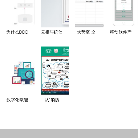
务的双刃剑
客户选型指
应用
服务驱动的
效应
南
创新之路
为什么DDD
云祺与统信
大势至 全
移动软件产
是设计微服
软件完成产
线产品集成
品的页面构
务的最佳实
品兼容性互
远程协助，
成设计原则
践——以基
认证，探索
打造基础软
你真的了解
础软件服务
本土应用软
件服务新标
吗
为例
件服务新路
杆
径
数字化赋能
从“消防
教育未来
员”到“管理
超星集团亮
者” 2021
相山西省首
CCF中国软
届基础教育
件大会微服