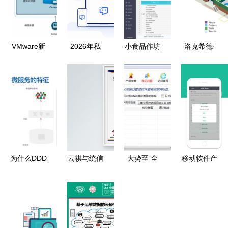
VMware新
2026年私
小食品作坊
洛克希德·
跨云架构
有化即时通
记账软件
马丁公司数
重塑云计算
讯软件推荐
基础软件服
字化转型
基础软件服
政企与集团
务的价值与
以应用软件
务的双刃剑
客户选型指
应用
服务驱动的
效应
南
创新之路
为什么DDD
云祺与统信
大势至 全
移动软件产
是设计微服
软件完成产
线产品集成
品的页面构
务的最佳实
品兼容性互
远程协助，
成设计原则
践——以基
认证，探索
打造基础软
你真的了解
础软件服务
本土应用软
件服务新标
吗