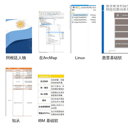
务的界定与
软件测试中
架构师培训
外包 企业
功能分析
的关键赋能
解锁企业数
数字化转型
技术
字化未来，
的基石与核
从火龙果软
心支撑
件开始
阿根廷人物
在ArcMap
Linux
惠普基础软
体漫画与卡
中发布要素
CentOS 7
件服务 驱
通图 摄图
图层服务及
下搭建外网
动企业客户
新视界的应
将SQL
可访问的
业务成效优
用软件服务
Server数据
FastDFS
化的核心引
解析
库升级为地
结合 Nginx
擎
理数据库
图片/文件
服务器
知从
IBM 基础软